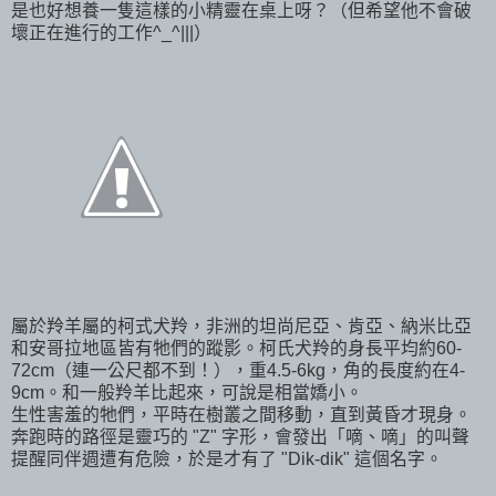
是也好想養一隻這樣的小精靈在桌上呀？（但希望他不會破
壞正在進行的工作^_^|||）
屬於羚羊屬的柯式犬羚，非洲的坦尚尼亞、肯亞、納米比亞
和安哥拉地區皆有牠們的蹤影。柯氏犬羚的身長平均約60-
72cm（連一公尺都不到！），重4.5-6kg，角的長度約在4-
9cm。和一般羚羊比起來，可說是相當嬌小。
生性害羞的牠們，平時在樹叢之間移動，直到黃昏才現身。
奔跑時的路徑是靈巧的 "Z" 字形，會發出「嘀、嘀」的叫聲
提醒同伴週遭有危險，於是才有了 "Dik-dik" 這個名字。