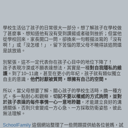
學校生活佔了孩子的日常很大一部分。想了解孩子在學校做
了甚麼事、想知道他有沒有受到讚揚或者碰到挫折；但當他
從學校回來，家長開口一問，卻換來一句輕描淡寫的「沒有
啊！」或「沒怎樣！」，留下苦惱的眾父母不曉得該追問還
是該放過。
別緊張，這不一定代表你在孩子心目中的地位下降了！
孩子表現冷漠或不願表達想法，其實是一種
對自我隱私的維
護
。到了10~11歲，甚至在更小的年紀，孩子就有類似獨立
自主的意識，
他們討厭被質問，想擁有自己的空間。
所以，當父母想要了解、關心孩子的學校生活時，換一種方
式，多一點耐心和觀察，
切記不要以權威的方式詢問，並對
於孩子表達的每件事情一心一意地聆聽
，才能建立良好的溝
通關係，否則只會變成一方心急、一方採取防衛姿態，彼此
無法理解。
SchoolFamily
這個網站整理了一些問題提供給各位爸媽，試