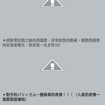
▼趕緊帶回頭之後的西國君，非常哀怨的跪著。期間西國君
的扮演者曝光，原來是一名女性XD
▼
對手的
バリィさん一臉無辜的表情！！！（人家的表情一
直都是這樣啦）