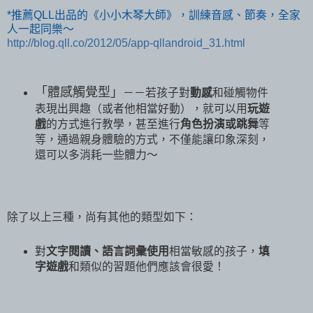
*推薦QLL出品的《小小木琴大師》，訓練音感、節奏，全家
人一起同樂～
http://blog.qll.co/2012/05/app-qllandroid_31.html
「體感觸覺型」
－－若孩子對
動感
和碰觸物件
表現出興趣（或者他相當好動），就可以用
玩遊
戲
的方式進行教學，甚至進行
角色扮演或跳舞
等
等，通過親身體驗的方式，不僅能讓印象深刻，
還可以多消耗一些體力～
除了以上三種，尚有其他的類型如下：
對
文字閱讀、語言詞彙使用
相當敏感的孩子，
填
字遊戲
和類似的習題他們應該會很愛！