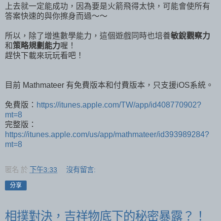
上去就一定能成功，因為要是火箭飛得太快，可能會使所有
答案快速的與你擦身而過～～
所以，除了增進數學能力，這個遊戲同時也培養
敏銳觀察力
和
策略規劃能力
喔！
趕快下載來玩玩看吧！
目前 Mathmateer 有免費版本和付費版本，只支援iOS系統。
免費版：
https://itunes.apple.com/TW/app/id408770902?
mt=8
完整版：
https://itunes.apple.com/us/app/mathmateer/id393989284?
mt=8
匿名
於
下午3:33
沒有留言:
分享
相撲對決，吉祥物底下的秘密暴露？！