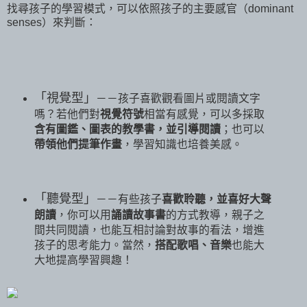
找尋孩子的學習模式，可以依照孩子的主要感官（
dominant
senses
）來判斷：
「視覺型」
－－孩子喜歡觀看圖片或閱讀文字
嗎？若他們對
視覺符號
相當有感覺，可以多採取
含有圖鑑、圖表的教學書，並引導閱讀
；也可以
帶領他們提筆作畫
，學習知識也培養美感。
「聽覺型」
－－有些孩子
喜歡聆聽，並喜好大聲
朗讀
，你可以用
誦讀故事書
的方式教導，親子之
間共同閱讀，也能互相討論對故事的看法，增進
孩子的思考能力。當然，
搭配歌唱、音樂
也能大
大地提高學習興趣！