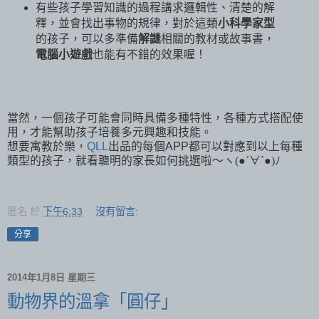
有些孩子學習知識的過程講求邏輯性、清楚的解
釋，並會找出事物的規律，對於這類
小科學家型
的孩子，可以多準備
解謎
相關的教材或故事書，
電腦小遊戲
也能有不錯的效果喔！
當然，一個孩子可能會同時具備多種特性，各種方式搭配使
用，才能幫助孩子培養多元興趣和技能。
想要寓教於樂，
QLL
出品的每個APP都可以對應到以上每種
類型的孩子，就看聰明的家長如何挑選啦～
ヽ(●´∀`●)ﾉ
匿名
於
下午6:33
沒有留言:
分享
2014年1月8日 星期三
動物界的溫拿「圓仔」