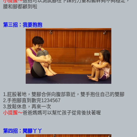
小提醒～
這招可以測試腳往下踩的力量和軀幹夠不夠穩定，
腰和腳都顧到啦
第三招：我要抱抱
1.屁股著地，雙腳合併向腹部靠近，雙手抱住自己的雙腳
2.手抱腳直到數完1234567
3.放鬆休息，再來一次
小提醒
～
爸爸媽媽可以幫忙孩子從背後扶著喔
第四招：聞腳丫丫