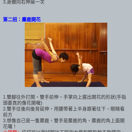
3.身體向右伸展一次
第二招：麋鹿開花
1.雙腳往外打開，雙手前伸，手掌向上擺出開花的形狀(手指
頭要真的像花開喔)
2.雙手往後向後背延伸，用腰帶著上半身跟著往下，眼睛看
前方
3.想像自己是一隻麋鹿，雙手是麋鹿的角，麋鹿的角上面開
花囉！