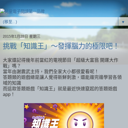
▼
2015年1月28日 星期三
挑戰「知識王」～發揮腦力的極限吧！
大家還記得幾年前當紅的電視節目「超級大富翁 開運大作
戰」嗎？
當年由謝震武主持，我們全家大小都很愛看呢！
答題類的遊戲總是讓人覺得新鮮刺激，還能邊完邊學習各領
域的知識
而這款答題遊戲「知識王」就是最近快速竄起的答題遊戲
app！