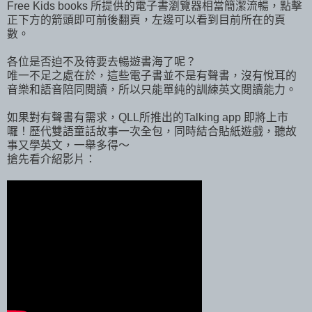
Free Kids books 所提供的電子書瀏覽器相當簡潔流暢，點擊
正下方的箭頭即可前後翻頁，左邊可以看到目前所在的頁
數。
各位是否迫不及待要去暢遊書海了呢？
唯一不足之處在於，這些電子書並不是有聲書，沒有悅耳的
音樂和語音陪同閱讀，所以只能單純的訓練英文閱讀能力。
如果對有聲書有需求，QLL所推出的Talking app 即將上市
囉！歷代雙語童話故事一次全包，同時結合貼紙遊戲，聽故
事又學英文，一舉多得～
搶先看介紹影片：