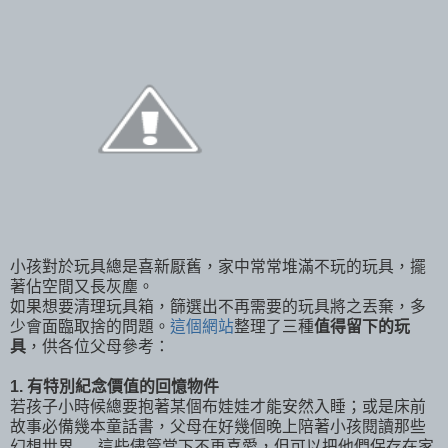
小孩對於玩具總是喜新厭舊，家中常常堆滿不玩的玩具，擺
著佔空間又長灰塵。
如果想要清理玩具箱，篩選出不再需要的玩具將之丟棄，多
少會面臨取捨的問題。
這個網站
整理了三種
值得留下的玩
具
，供各位父母參考：
1. 有特別紀念價值的回憶物件
若孩子小時候總要抱著某個布娃娃才能安然入睡；或是床前
故事必備幾本童話書，父母在好幾個晚上陪著小孩閱讀那些
幻想世界......這些儘管當下不再喜愛，但可以把他們保存在家