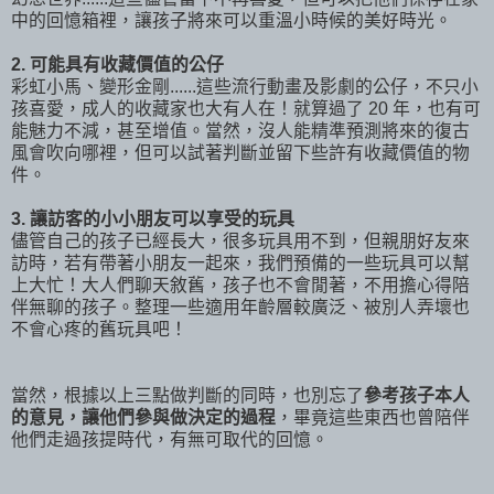
中的回憶箱裡，讓孩子將來可以重溫小時候的美好時光。
2. 可能具有收藏價值的公仔
彩虹小馬、變形金剛......這些流行動畫及影劇的公仔，不只小
孩喜愛，成人的收藏家也大有人在！就算過了 20 年，也有可
能魅力不減，甚至增值。當然，沒人能精準預測將來的復古
風會吹向哪裡，但可以試著判斷並留下些許有收藏價值的物
件。
3. 讓訪客的小小朋友可以享受的玩具
儘管自己的孩子已經長大，很多玩具用不到，但親朋好友來
訪時，若有帶著小朋友一起來，我們預備的一些玩具可以幫
上大忙！大人們聊天敘舊，孩子也不會閒著，不用擔心得陪
伴無聊的孩子。整理一些適用年齡層較廣泛、被別人弄壞也
不會心疼的舊玩具吧！
當然，根據以上三點做判斷的同時，也別忘了
參考孩子本人
的意見，讓他們參與做決定的過程
，畢竟這些東西也曾陪伴
他們走過孩提時代，有無可取代的回憶。