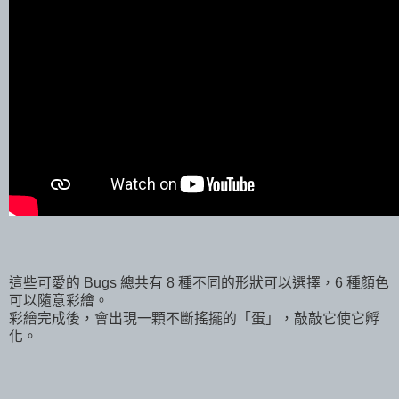
這些可愛的 Bugs 總共有 8 種不同的形狀可以選擇，6 種顏色
可以隨意彩繪。
彩繪完成後，會出現一顆不斷搖擺的「蛋」，敲敲它使它孵
化。