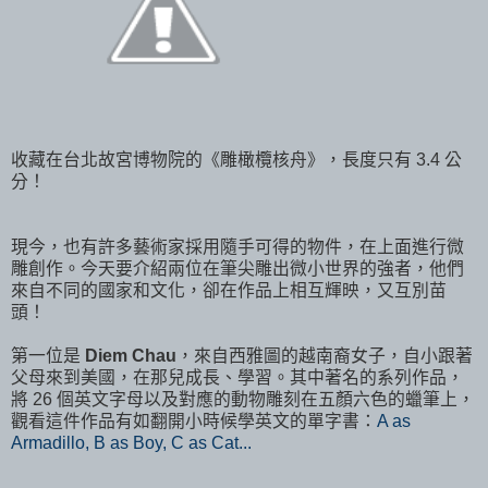
收藏在台北故宮博物院的《雕橄欖核舟》，長度只有 3.4 公
分！
現今，也有許多藝術家採用隨手可得的物件，在上面進行微
雕創作。今天要介紹兩位在筆尖雕出微小世界的強者，他們
來自不同的國家和文化，卻在作品上相互輝映，又互別苗
頭！
第一位是
Diem Chau
，來自西雅圖的越南裔女子，自小跟著
父母來到美國，在那兒成長、學習。其中著名的系列作品，
將 26 個英文字母以及對應的動物雕刻在五顏六色的蠟筆上，
觀看這件作品有如翻開小時候學英文的單字書：
A as
Armadillo, B as Boy, C as Cat...