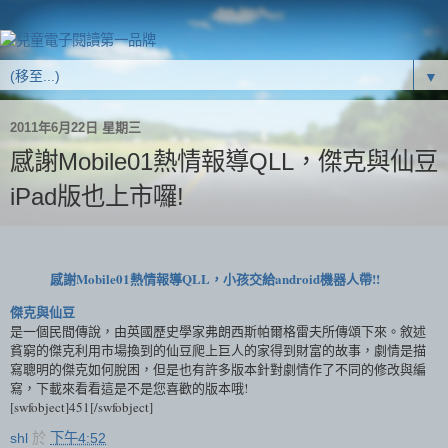
▼
2011年6月22日 星期三
感謝Mobile01熱情報導QLL，傑克與仙豆
iPad版也上市囉!
感謝Mobile01熱情報導QLL，小孩交給android機器人帶!!
傑克與仙豆
是一個民間傳說，由英國歷史學家弗朗西斯帕爾格雷夫所傳頌下來。敘述
貧窮的傑克利用市場換到的仙豆爬上巨人的家得到財富的故事，劇情是描
寫聰明的傑克如何脫困，但是也有許多版本針對劇情作了不同的修改與編
寫，下載來看看這是不是您喜歡的版本哦!
[swfobject]451[/swfobject]
shl
於
下午4:52