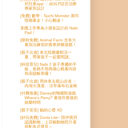
列兒童app ::: 由SLP語言治療
專家所設計
[免費] 數學：Suchi Monster 壽司
怪物暴走！小心翻桌！
美國上市專為小朋友設計的 Nabi
Pad！
[限時免費] Animal Farm 含有大
量加法練習的賓果拼圖遊戲！
[親子出遊] 來北投圖書館涼一
夏，帶著孩子一起愛閱讀。
[科技育兒] Nabi 2 孩子專屬的平
板，爸媽不用再擔心觀看內容
和高額帳單囉！
[親子出遊] 周休來去親山步道 :::
內湖大溝溪::: 涼亭瀑布石桌椅
[付費推薦] Disney的鴨嘴獸遊戲
Where's Perry? 暑假作業後的
娛樂時間
[親子笑笑] 貓的心聲 XD
[好玩免費] Zoola Lite~ 陪伴寶貝
認識動物，上百幅動物照片還
搭配各式聲音～