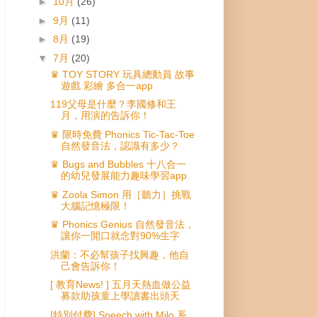
►
10月
(26)
►
9月
(11)
►
8月
(19)
▼
7月
(20)
♛ TOY STORY 玩具總動員 故事
遊戲 彩繪 多合一app
119父母是什麼？李國修和王
月，用演的告訴你！
♛ 限時免費 Phonics Tic-Tac-Toe
自然發音法，認識有多少？
♛ Bugs and Bubbles 十八合一
的幼兒發展能力趣味學習app
♛ Zoola Simon 用［聽力］挑戰
大腦記憶極限！
♛ Phonics Genius 自然發音法，
讓你一開口就念對90%生字
洪蘭：不必幫孩子找興趣，他自
己會告訴你！
[ 教育News! ] 五月天熱血做公益
募款助孩童上學讀書出頭天
[特別付費] Speech with Milo 系