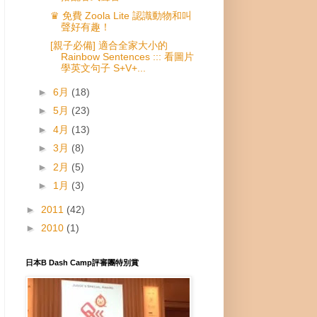
♛ 免費 Zoola Lite 認識動物和叫
聲好有趣！
[親子必備] 適合全家大小的
Rainbow Sentences ::: 看圖片
學英文句子 S+V+...
►
6月
(18)
►
5月
(23)
►
4月
(13)
►
3月
(8)
►
2月
(5)
►
1月
(3)
►
2011
(42)
►
2010
(1)
日本B Dash Camp評審團特別賞