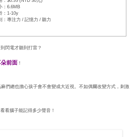
$0.99 (NTD 30元)
：6.6MB
：1-10y
：專注力 / 記憶力 / 聽力
看到閃電才聽到打雷？
耳朵前面
！
拔馬麻們總也擔心孩子會不會變成大近視。不如偶爾改變方式，刺激
，看看腦子能記得多少聲音！