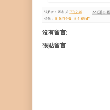
張貼者：
匿名
於
下午2:40
標籤：
♛ 限時免費
,
＄ 付費熱門
沒有留言:
張貼留言