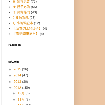
♛ 限時免費
(73)
★ 親子必備
(55)
＄ 付費熱門
(43)
 趣味遊戲
(25)
Ｑ 小編雜記本
(12)
【我在QLL的日子】
(4)
【看新聞學英文】
(4)
Facebook
網誌存檔
►
2015
(36)
►
2014
(47)
►
2013
(30)
▼
2012
(159)
►
12月
(6)
►
11月
(7)