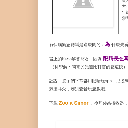
費用：
大小
年齡
類別
為
有個腦筋急轉彎是這麼問的：
什麼先
眼睛長在
書上的Kuso解答寫著：因為
（科學解：閃電的光速比打雷的聲速快）
話說，孩子們平常都用眼睛玩app，把
刺激耳朵，辨別聲音玩遊戲吧。
Zoola Simon
下載
，換耳朵當接收器