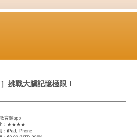
用［聽力］挑戰大腦記憶極限！
教育類app
比：
★★★★
iPad, iPhone