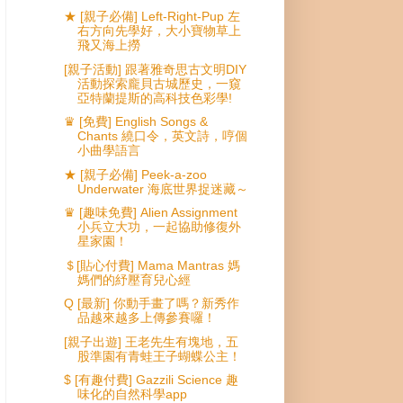
★ [親子必備] Left-Right-Pup 左
右方向先學好，大小寶物草上
飛又海上撈
[親子活動] 跟著雅奇思古文明DIY
活動探索龐貝古城歷史，一窺
亞特蘭提斯的高科技色彩學!
♛ [免費] English Songs &
Chants 繞口令，英文詩，哼個
小曲學語言
★ [親子必備] Peek-a-zoo
Underwater 海底世界捉迷藏～
♛ [趣味免費] Alien Assignment
小兵立大功，一起協助修復外
星家園！
＄[貼心付費] Mama Mantras 媽
媽們的紓壓育兒心經
Q [最新] 你動手畫了嗎？新秀作
品越來越多上傳參賽囉！
[親子出遊] 王老先生有塊地，五
股準園有青蛙王子蝴蝶公主！
$ [有趣付費] Gazzili Science 趣
味化的自然科學app