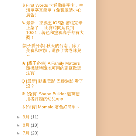
＄First Words 卡通動畫字卡，生
活單字真簡單（免費版請小心
廣告）
✎ 最新！塗鴉王 iOS版 審核完畢
上架了！ 比賽時間延長到
10/31，著色和塗鴉高手都有大
獎！
[親子愛分享] 秋天的台南，除了
美食和古蹟，還多了書卷味兒
～
★ [親子必備] A Family Matters
隨機隨時隨地可用的家庭歡樂
法寶
Q [最新] 動畫電影 巴黎魅影 看了
沒？
♛ [免費] Shape Builder 破萬使
用者評鑑的幼兒app
＄[付費] Momalo 著色好簡單～
►
9月
(11)
►
8月
(19)
►
7月
(20)