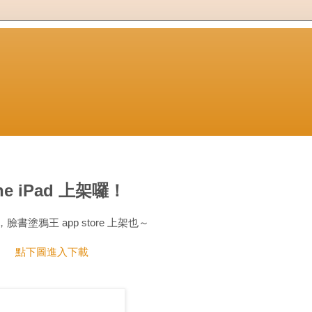
ne iPad 上架囉！
臉書塗鴉王 app store 上架也～
點下圖進入下載