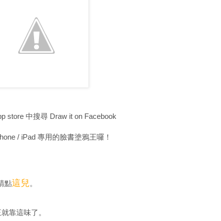
store 中搜尋 Draw it on Facebook
hone / iPad 專用的臉書塗鴉王囉！
這兒
請點
。
王就靠這味了。