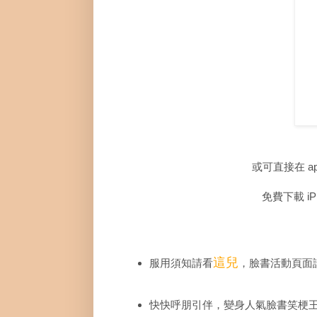
或可直接在 app 
免費下載 iP
這兒
服用須知請看
，臉書活動頁面
快快呼朋引伴，變身人氣臉書笑梗