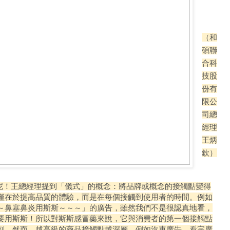
（
和
碩聯
合科
技股
份有
限公
司總
經理
王炳
欽
）
呢！王總經理提到「儀式」的概念：將品牌或概念的接觸點變得
僅在於提高品質的體驗，而是在每個接觸到使用者的時間。例如
～鼻塞鼻炎用斯斯～～～」的廣告，雖然我們不是很認真地看，
要用斯斯！所以對斯斯感冒藥來說，它與消費者的第一個接觸點
刻。然而，越高級的商品接觸點越深層。例如汽車廣告，看完廣