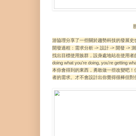
游
協理分享了一些關於趨勢科技的發展史也介紹了
開發過程：需求分析 -> 設計
-> 開發
-> 
找出目標使用族群，設身處地站在使用者
doing what
you're doing,
you're getting wh
本你會得到的東西，勇敢做一些改變吧！
者的需求。才不會設計出你覺得很棒但對