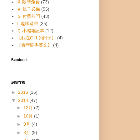
♛ 限時免費
(73)
★ 親子必備
(55)
＄ 付費熱門
(43)
 趣味遊戲
(25)
Ｑ 小編雜記本
(12)
【我在QLL的日子】
(4)
【看新聞學英文】
(4)
Facebook
網誌存檔
►
2015
(36)
▼
2014
(47)
►
12月
(2)
►
10月
(1)
►
9月
(4)
►
8月
(9)