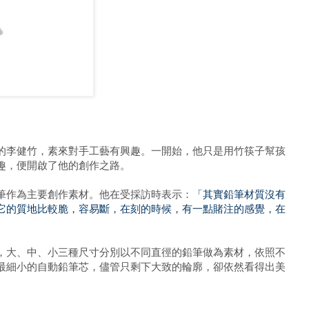
的李健竹，素來對手工藝有興趣。一開始，他只是用竹筷子幫孩
趣，便開啟了他的創作之路。
筆作為主要創作素材。他在受採訪時表示：
「其實鉛筆材質沒有
它的質地比較脆，容易斷，在刻的時候，有一點賭注的感覺，在
，大、中、小三種尺寸分別以不同直徑的鉛筆做為素材，依照不
最細小的自動鉛筆芯，儘管只剩下大致的輪廓，卻依然看得出美