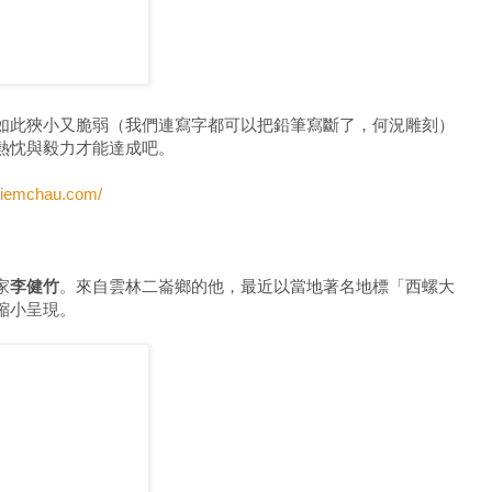
如此狹小又脆弱（我們連寫字都可以把鉛筆寫斷了，何況雕刻）
熱忱與毅力才能達成吧。
/diemchau.com/
家
李健竹
。來自雲林二崙鄉的他，最近以當地著名地標「西螺大
縮小呈現。