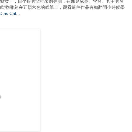
裔女子，自小跟著父母來到美國，在那兒成長、學習。其中著名
應的動物雕刻在五顏六色的蠟筆上，觀看這件作品有如翻開小時候學
C as Cat...