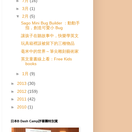
►
7月
(16)
►
3月
(1)
▼
2月
(5)
Sago Mini Bug Builder ：動動手
指，創造可愛小 Bug
讓孩子在聽故事中，快樂學英文
玩具箱裡該被留下的三種物品
毫米中的世界～筆尖雕刻藝術家
英文童書線上看：Free Kids
books
►
1月
(9)
►
2013
(30)
►
2012
(159)
►
2011
(42)
►
2010
(1)
日本B Dash Camp評審團特別賞