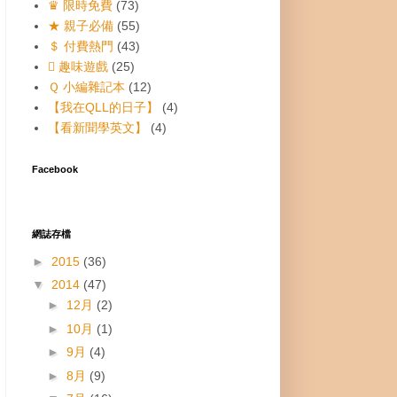
♛ 限時免費
(73)
★ 親子必備
(55)
＄ 付費熱門
(43)
 趣味遊戲
(25)
Ｑ 小編雜記本
(12)
【我在QLL的日子】
(4)
【看新聞學英文】
(4)
Facebook
網誌存檔
►
2015
(36)
▼
2014
(47)
►
12月
(2)
►
10月
(1)
►
9月
(4)
►
8月
(9)