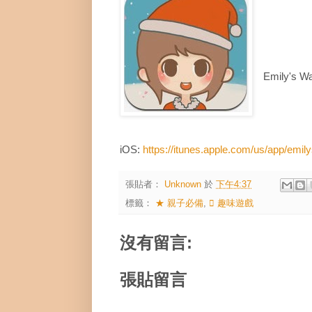
Emily's W
iOS:
https://itunes.apple.com/us/app/em
張貼者：
Unknown
於
下午4:37
標籤：
★ 親子必備
,
 趣味遊戲
沒有留言:
張貼留言