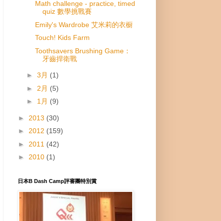
Math challenge - practice, timed
quiz 數學挑戰賽
Emily's Wardrobe 艾米莉的衣橱
Touch! Kids Farm
Toothsavers Brushing Game：
牙齒捍衛戰
►
3月
(1)
►
2月
(5)
►
1月
(9)
►
2013
(30)
►
2012
(159)
►
2011
(42)
►
2010
(1)
日本B Dash Camp評審團特別賞