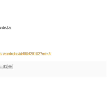
ardrobe
ilys-wardrobe/id480428102?mt=8