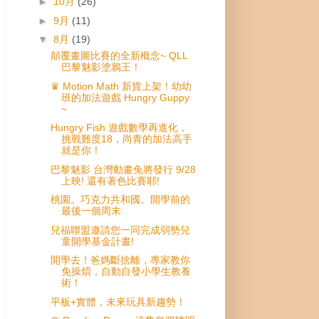
►
10月
(26)
►
9月
(11)
▼
8月
(19)
顛覆畫圖比賽的全新概念~ QLL
巴黎魅影塗鴉王！
♛ Motion Math 新貨上架！幼幼
班的加法遊戲 Hungry Guppy
~
Hungry Fish 遊戲數學再進化，
挑戰難度18，尚青的加法高手
就是你！
巴黎魅影 台灣動畫兔將發行 9/28
上映! 還有著色比賽耶!
桃園。巧克力共和國。開學前的
最後一個周末
兒福聯盟邀請您一同完成弱勢兒
童開學基金計畫!
開學去！爸媽斷捨離，專家教你
免操煩，自動自發小學生教養
術！
平板+實體，未來玩具新趨勢！