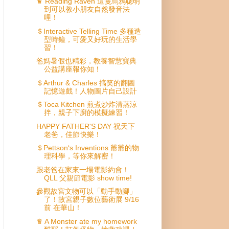
♛ Reading Raven 這隻烏鴉聰明
到可以教小朋友自然發音法
哩！
＄Interactive Telling Time 多種造
型時鐘，可愛又好玩的生活學
習！
爸媽暑假也精彩，教養智慧寶典
公益講座報你知！
＄Arthur & Charles 搞笑的翻圖
記憶遊戲！人物圖片自己設計
＄Toca Kitchen 煎煮炒炸清蒸涼
拌，親子下廚的模擬練習！
HAPPY FATHER'S DAY 祝天下
老爸，佳節快樂！
＄Pettson‘s Inventions 爺爺的物
理科學，等你來解密！
跟老爸在家來一場電影約會！
QLL 父親節電影 show time!
參觀故宮文物可以「動手動腳」
了！故宮親子數位藝術展 9/16
前 在華山！
♛ A Monster ate my homework