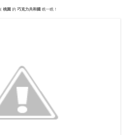
在
桃園
的
巧克力共和國
瞧一瞧！