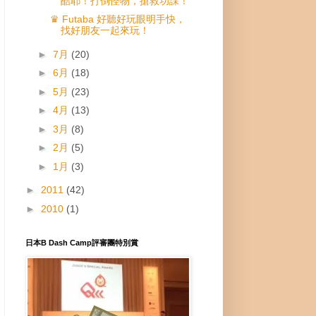
酷耶！打倒怪物，搶救功課！
♛ Futaba 好聽好玩眼明手快，
找好朋友一起來玩！
►
7月
(20)
►
6月
(18)
►
5月
(23)
►
4月
(13)
►
3月
(8)
►
2月
(5)
►
1月
(3)
►
2011
(42)
►
2010
(1)
日本B Dash Camp評審團特別賞