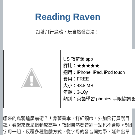
Reading Raven
跟著飛行烏鴉，玩自然發音法！
US 教育類 app
評比：
★★
★
★
★
適用：iPhone, iPad, iPod touch
費用：FREE
大小：48.8 MB
年齡：3-10y
類別：英語學習 phonics
手眼協調 
哪來的烏鴉這麼前衛？！背著書本，打紅領巾，外加飛行員護目
鏡，看起來像是個動感高手，教起自然發音卻一點也不含糊。5個
字母一組，反覆
多種遊戲方式，
從字母的發音開始學，延伸出單