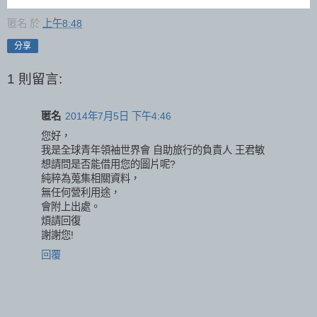
匿名
於
上午8:48
分享
1 則留言:
匿名
2014年7月5日 下午4:46
您好，
我是全球青年領袖世界會 自助旅行的負責人 王君敏
想請問是否能借用您的圖片呢?
純粹為蒐集相關資料，
無任何營利用途，
會附上出處。
煩請回復
謝謝您!
回覆