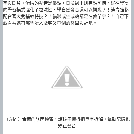
字與圖片，清晰的配音是優點，圖像過小則有點可惜。好在豐富
的學習模式強化了趣味性，學自然發音還可以
撲蝶？！連青蛙都
配合著大秀捕蚊特技？！貓咪或坐或站都是在教單字？！自己下
載看看還有哪些讓人微笑又暈倒的簡單設計吧。
（左圖）音節的說明練習，讓孩子懂得把單字拆解，幫助記憶也
矯正發音