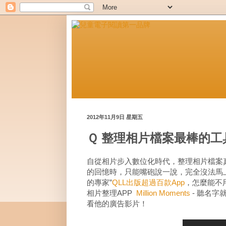
2012年11月9日 星期五
Ｑ 整理相片檔案最棒的工具APP：
自從相片步入數位化時代，整理相片檔案
的回憶時，只能嘴砲說一說，完全沒法馬上拿
的專家”
QLL出版超過百款App
，怎麼能不
相片整理APP
Million Moments
- 聽名字
看他的廣告影片！