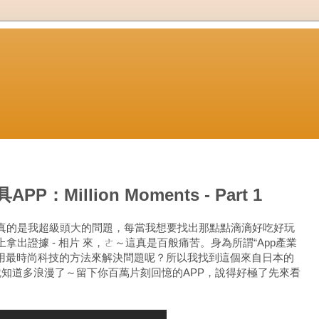
Million Moments - Part 1
真的是我超級頭大的問題，每當我想要找出那點點滴滴好吃好玩
出證據 - 相片 來，ㄜ～這真是百般痛苦。身為所謂“App產業
用最時尚科技的方法來解決問題呢？所以我找到這個來自日本的
就知道多浪漫了～留下你百萬片刻回憶的APP，說得好極了先來看