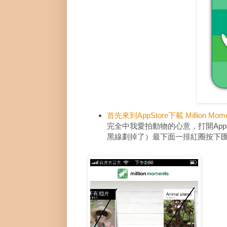
首先來到AppStore下載 Million Mome
完全中我愛拍動物的心意，打開Ap
黑線劃掉了）最下面一排紅圈按下