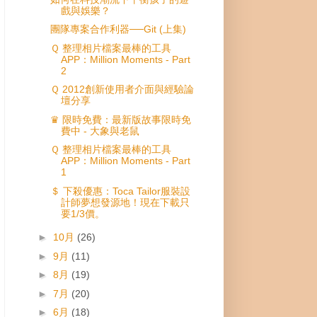
戲與娛樂？
團隊專案合作利器──Git (上集)
Ｑ 整理相片檔案最棒的工具
APP：Million Moments - Part
2
Ｑ 2012創新使用者介面與經驗論
壇分享
♛ 限時免費：最新版故事限時免
費中 - 大象與老鼠
Ｑ 整理相片檔案最棒的工具
APP：Million Moments - Part
1
＄ 下殺優惠：Toca Tailor服裝設
計師夢想發源地！現在下載只
要1/3價。
►
10月
(26)
►
9月
(11)
►
8月
(19)
►
7月
(20)
►
6月
(18)