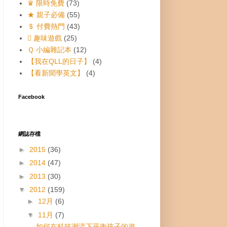
♛ 限時免費
(73)
★ 親子必備
(55)
＄ 付費熱門
(43)
 趣味遊戲
(25)
Ｑ 小編雜記本
(12)
【我在QLL的日子】
(4)
【看新聞學英文】
(4)
Facebook
網誌存檔
►
2015
(36)
►
2014
(47)
►
2013
(30)
▼
2012
(159)
►
12月
(6)
▼
11月
(7)
如何在科技潮流下平衡孩子的遊