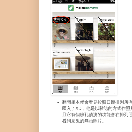
翻開相本就會看見按照日期排列所有匯
匯入了XD，他是以雜誌的方式作照
且它有個臉孔偵測的功能會在排列
看到見鬼的無頭照片。