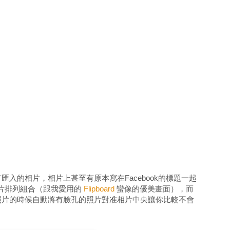
入的相片，相片上甚至有原本寫在Facebook的標題一起
片排列組合（跟我愛用的
Flipboard
蠻像的優美畫面），而
照片的時候自動將有臉孔的照片對准相片中央讓你比較不會