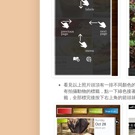
看見以上照片頭頂有一排不同顏色
有拍攝動物的標籤，點一下綠色接
籤，全部標完後按下右上角的箭頭