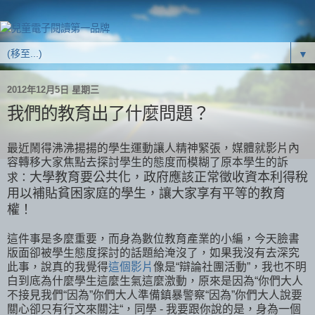
▼
2012年12月5日 星期三
我們的教育出了什麼問題？
最近鬧得沸沸揚揚的學生運動讓人精神緊張，媒體就影片內
容轉移大家焦點去探討學生的態度而模糊了原本學生的訴
大學教育要公共化，政府應該正常徵收資本利得稅
求：
用以補貼貧困家庭的學生，讓大家享有平等的教育
權！
這件事是多麼重要，而身為數位教育產業的小編，今天臉書
版面卻被學生態度探討的話題給淹沒了，如果我沒有去深究
此事，說真的我覺得
這個影片
像是“辯論社團活動”，我也不明
白到底為什麼學生這麼生氣這麼激動，原來是因為“你們大人
不接見我們“因為”你們大人準備鎮暴警察“因為”你們大人說要
關心卻只有行文來關注“，同學 - 我要跟你說的是，身為一個