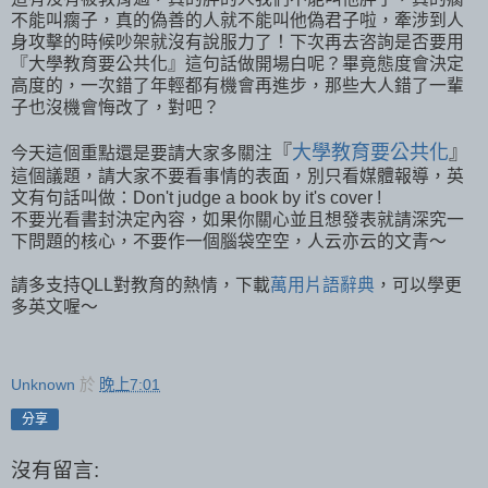
不能叫瘸子，真的偽善的人就不能叫他偽君子啦，牽涉到人
身攻擊的時候吵架就沒有說服力了！下次再去咨詢是否要用
『大學教育要公共化』這句話做開場白呢？畢竟態度會決定
高度的，一次錯了年輕都有機會再進步，那些大人錯了一輩
子也沒機會悔改了，對吧？
『
大學教育要公共化
』
今天這個重點還是要請大家多關注
這個議題，請大家不要看事情的表面，別只看媒體報導，英
文有句話叫做：Don't judge a book by it's cover !
不要光看書封決定內容，如果你關心並且想發表就請深究一
下問題的核心，不要作一個腦袋空空，人云亦云的文青～
請多支持QLL對教育的熱情，下載
萬用片語辭典
，可以學更
多英文喔～
Unknown
於
晚上7:01
分享
沒有留言: