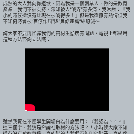
成熟的大人我向你道歉，因為我是一個創業人，做的是教育
產業，我們不被支持，深知被人“唬弄”有多痛，我常說：『我
小的時候還沒有比現在被唬得多！』但是我還擁有熱情但我
不知何時會被“官僚作風”與”鬼話連篇“給熄滅～
請大家不要再怪罪我們的高材生態度有問題，電視上都是用
這種方法咨詢立法院：
雖然我實在不懂學生開場白為什麼要用：『我認為。。。』
這三個字，我猜是辯論社取材的方法吧？！小時候大家不知
道有沒有被教育過，真的胖的人我們不能叫他胖子，真的瘸