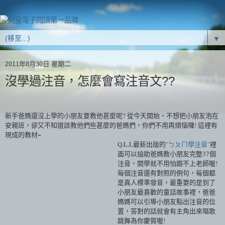
▼
2011年8月30日 星期二
沒學過注音，怎麼會寫注音文??
新手爸媽還沒上學的小朋友要教他甚麼呢? 從今天開始，不想把小朋友泡在
安親班，卻又不知道該教他們些甚麼的爸媽們，你們不用再煩惱囉! 這裡有
現成的教材~
Q.L.L最新出版的
"ㄅㄆㄇ學注音"
裡
面可以協助爸媽教小朋友完整37個
注音，開學就不用怕跟不上老師喔!
每個注音還有對照的例句，每個都
是真人標準發音，最重要的是到了
小朋友最喜歡的童話故事裡，爸爸
媽媽可以引導小朋友點出注音的位
置，答對的話就會有主角出來唱歌
跳舞為你慶賀喔!