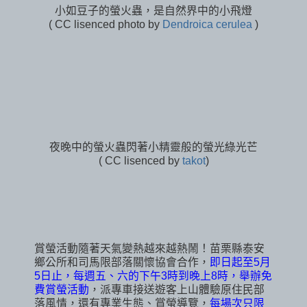
小如豆子的螢火蟲，是自然界中的小飛燈
( CC lisenced photo by
Dendroica cerulea
)
夜晚中的螢火蟲閃著小精靈般的螢光綠光芒
( CC lisenced by
takot
)
賞螢活動隨著天氣變熱越來越熱鬧！苗栗縣泰安
鄉公所和司馬限部落關懷協會合作，
即日起至5月
5日止，每週五、六的下午3時到晚上8時，舉辦免
費賞螢活動
，派專車接送遊客上山體驗原住民部
落風情，還有專業生態、賞螢導覽，
每場次只限