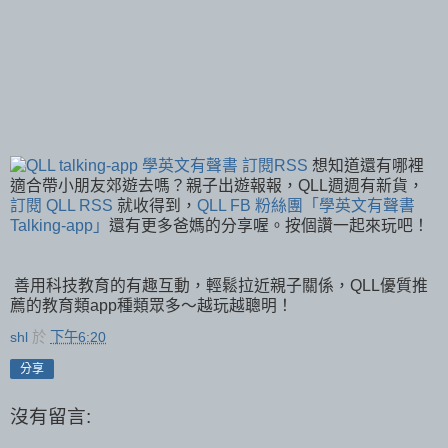
想知道還有哪裡
適合帶小朋友郊遊去嗎？親子出遊報報，QLL週週有新貨，
訂閱 QLL RSS
就收得到，
QLL FB 粉絲團「學英文有聲書
Talking-app」
還有更多爸媽的分享喔。按個讚一起來玩吧！
善用科技教育的有趣互動，輕鬆拉近親子關係，QLL優質推
薦的教育類app種類眾多～越玩越聰明！
shl
於
下午6:20
分享
沒有留言: