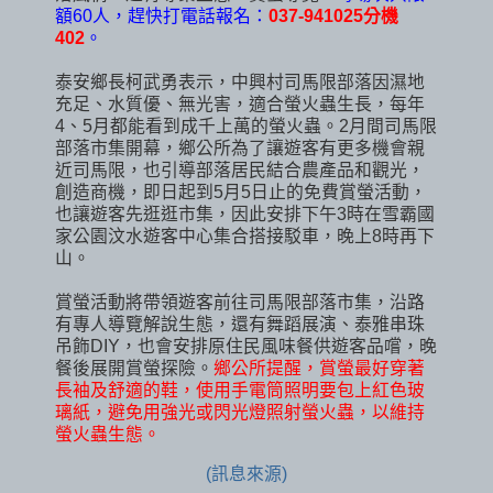
額60人，趕快打電話報名：
037-941025分機
402
。
泰安鄉長柯武勇表示，中興村司馬限部落因濕地
充足、水質優、無光害，適合螢火蟲生長，每年
4、5月都能看到成千上萬的螢火蟲。2月間司馬限
部落市集開幕，鄉公所為了讓遊客有更多機會親
近司馬限，也引導部落居民結合農產品和觀光，
創造商機，即日起到5月5日止的免費賞螢活動，
也讓遊客先逛逛市集，因此安排下午3時在雪霸國
家公園汶水遊客中心集合搭接駁車，晚上8時再下
山。
賞螢活動將帶領遊客前往司馬限部落市集，沿路
有專人導覽解說生態，還有舞蹈展演、泰雅串珠
吊飾DIY，也會安排原住民風味餐供遊客品嚐，晚
餐後展開賞螢探險。
鄉公所提醒，賞螢最好穿著
長袖及舒適的鞋，使用手電筒照明要包上紅色玻
璃紙，避免用強光或閃光燈照射螢火蟲，以維持
螢火蟲生態。
(訊息來源)