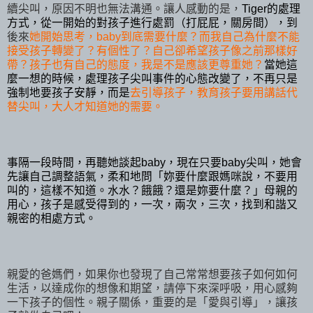
續尖叫，原因不明也無法溝通。讓人感動的是，
Tiger的處理
方式，從一開始的對孩子進行處罰（打屁屁，關房間），到
後來
她開始思考，baby到底需要什麼？而我自己為什麼不能
接受孩子轉變了？有個性了？自己卻希望孩子像之前那樣好
帶？孩子也有自己的態度，我是不是應該更尊重她？
當她這
麼一想的時候，處理孩子尖叫事件的心態改變了，不再只是
強制地要孩子安靜，而是
去引導孩子，教育孩子要用講話代
替尖叫，大人才知道她的需要。
事隔一段時間，再聽她談起baby，現在只要baby尖叫，她會
先讓自己調整語氣，柔和地問「妳要什麼跟媽咪說，不要用
叫的，這樣不知道。水水？餓餓？還是妳要什麼？」母親的
用心，孩子是感受得到的，一次，兩次，三次，找到和諧又
親密的相處方式。
親愛的爸媽們，如果你也發現了自己常常想要孩子如何如何
生活，以達成你的想像和期望，請停下來深呼吸，用心感夠
一下孩子的個性。親子關係，重要的是「愛與引導」，讓孩