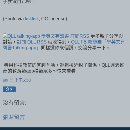
子就做自己吧！
(Photo via
fiskfisk
, CC License)
更多親子分享與
討論，
訂閱 QLL RSS
就收得到，
QLL FB 粉絲團「學英文有
聲書Talking-app」
同樣邀你來個讚，交流分享一下。
善用科技教育的有趣互動，輕鬆拉近親子關係，QLL週週推
薦的教育類app種類眾多～快來看看！
shl
於
下午5:30
分享
沒有留言:
張貼留言