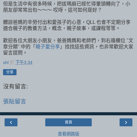
但是生活中有很多時候，把拔瑪麻已經忙得暈頭轉向了，小
朋友卻常常出包～～～ 哎呀，這可如何是好？
體諒爸媽的辛勞付出和愛孩子的心意，QLL 也會不定期分享
適合親子的教養方法，概念，親子故事，或課程等等。
歡迎各位大朋友小朋友，爸爸媽媽和老師們，到右邊欄位 "文
章分類" 中的「
親子愛分享
」找找這些資訊，也非常歡迎大家
留言提問。
shl
於
下午3:34
分享
沒有留言:
張貼留言
‹
›
首頁
查看網路版