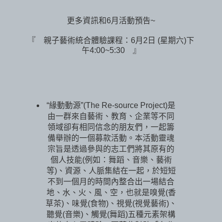
更多資訊和6月活動預告~
『 親子藝術統合體驗課程：6月2日 (星期六)下
午4:00~5:30 』
“緣動動源”(The Re-source Project)是
由一群來自藝術、教育、企業等不同
領域卻有相同信念的朋友們，一起籌
備舉辦的一個募款活動。本活動靈魂
宗旨是透過參與的志工們將其原有的
個人技能(例如：舞蹈、音樂、藝術
等)、資源、人脈集結在一起，於短短
不到一個月的時間內整合出一場結合
地、水、火、風、空，也就是嗅覺(香
草茶)、味覺(食物)、視覺(視覺藝術)、
聽覺(音樂)、觸覺(舞蹈)五種元素架構