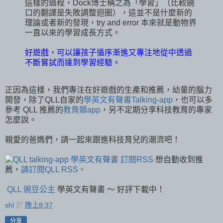
這樣的過程，Dock博士稱之為「學習」（比較饒
口的翻譯是失敗調整迴圈），這並不是什麼新的
理論或者新的發現，try and error 本來就是動物界
一直以來的學習成長方式。
好遊戲，可以讓孩子循序漸進又專注地從中透過
不斷嘗試而達到學習經驗。
正因為這樣，我們專注在好遊戲的生產和推薦，幼童的腦力
開發，除了QLL自家的
學英文有聲書Talking-app
，也可以多
參考 QLL 推薦的
教育類app
，另不定期分享科技教育的專家
怎麼說。
親愛的爸媽們，請一起來跟進科技育兒的潮流吧！
想自動收到推
薦，
請訂閱QLL RSS。
QLL 豌豆公主
學英文有聲書 ～ 好評下載中！
shl
於
晚上8:37
分享