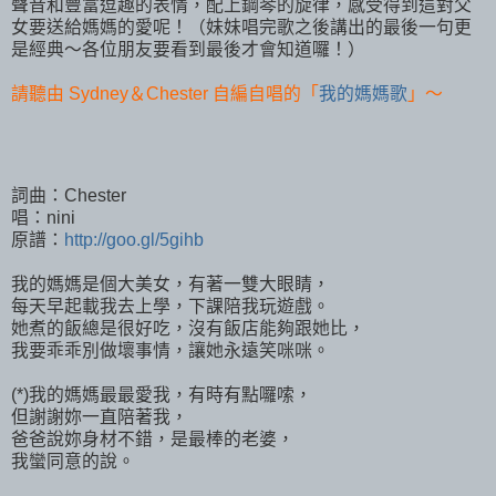
聲音和豐富逗趣的表情，配上鋼琴的旋律，感受得到這對父
女要送給媽媽的愛呢！（妹妹唱完歌之後講出的最後一句更
是經典～各位朋友要看到最後才會知道囉！）
請聽由 Sydney＆Chester 自編自唱的「
我的媽媽歌
」～
詞曲：Chester
唱：nini
原譜：
http://goo.gl/5gihb
我的媽媽是個大美女，有著一雙大眼睛，
每天早起載我去上學，下課陪我玩遊戲。
她煮的飯總是很好吃，沒有飯店能夠跟她比，
我要乖乖別做壞事情，讓她永遠笑咪咪。
(*)我的媽媽最最愛我，有時有點囉嗦，
但謝謝妳一直陪著我，
爸爸說妳身材不錯，是最棒的老婆，
我蠻同意的說。