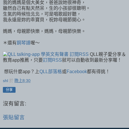
我的媽媽是個大美女，爸爸說她很神奇，
雖然自己有點天然呆，生的小孩卻很聰明。
生氣的時候恰北北，可是唱歌超好聽，
我永遠是妳的乖寶貝，祝妳母親節開心。
媽媽，母親節快樂，媽媽，母親節快樂。
＊還有
鋼琴譜
喔～
QLL親子愛分享＆
教育app推薦，只要
訂閱RSS
就可以自動收到最新分享囉！
想玩什麼app？上
QLL部落格
或
Facebook
都有得挑！
shl
於
晚上8:30
分享
沒有留言:
張貼留言